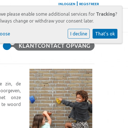
|
INLOGGEN
REGISTREER
 we please enable some additional services for
Tracking
?
tact
Carrièrekansen
lways change or withdraw your consent later.
hoose
I decline
That's ok
KLANTCONTACT OPVANG
e zin, de
doorgeven,
met onze
g te woord