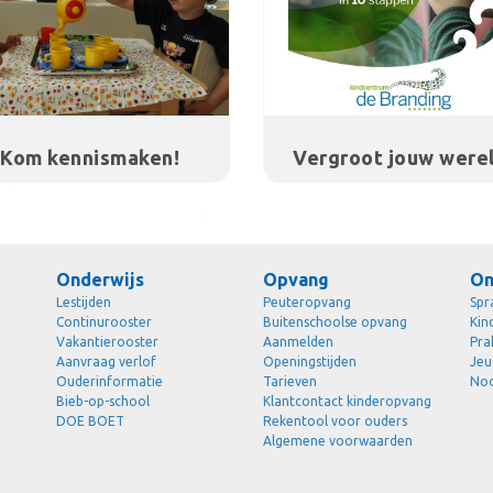
Kom kennismaken!
Vergroot jouw werel
Onderwijs
Opvang
On
Lestijden
Peuteropvang
Spr
Continurooster
Buitenschoolse opvang
Kin
Vakantierooster
Aanmelden
Pra
Aanvraag verlof
Openingstijden
Jeu
Ouderinformatie
Tarieven
Noo
Bieb-op-school
Klantcontact kinderopvang
DOE BOET
Rekentool voor ouders
Algemene voorwaarden