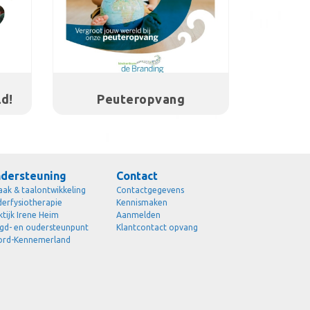
d!
Peuteropvang
dersteuning
Contact
aak & taalontwikkeling
Contactgegevens
derfysiotherapie
Kennismaken
ktijk Irene Heim
Aanmelden
gd- en oudersteunpunt
Klantcontact opvang
rd-Kennemerland