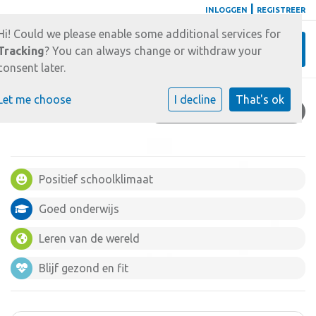
|
INLOGGEN
REGISTREER
Hi! Could we please enable some additional services for
Toggl
Tracking
? You can always change or withdraw your
consent later.
Let me choose
I decline
That's ok
OUDERINFORMATIE
Positief schoolklimaat
Goed onderwijs
Leren van de wereld
Blijf gezond en fit