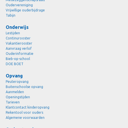
Oudervereniging
Vrijwillige ouderbijdrage
Tabijn
Onderwijs
Lestijden
Continurooster
Vakantierooster
Aanvraag verlof
Ouderinformatie
Bieb-op-school
DOE BOET
Opvang
Peuteropvang
Buitenschoolse opvang
Aanmelden
Openingstijden
Tarieven
Klantcontact kinderopvang
Rekentool voor ouders
Algemene voorwaarden