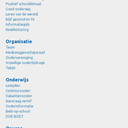
Positief schoolklimaat
Goed onderwijs
Leren van de wereld
Blijf gezond en fit
Informatiegids
Kwaliteitszorg
Organisatie
Team
Medezeggenschapsraad
Oudervereniging
Vrijwillige ouderbijdrage
Tabijn
Onderwijs
Lestijden
Continurooster
Vakantierooster
Aanvraag verlof
Ouderinformatie
Bieb-op-school
DOE BOET