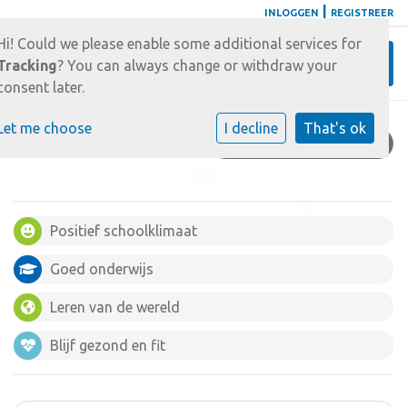
|
INLOGGEN
REGISTREER
Hi! Could we please enable some additional services for
Toggl
Tracking
? You can always change or withdraw your
consent later.
Let me choose
I decline
That's ok
ONDERSTEUNING
Positief schoolklimaat
Goed onderwijs
Leren van de wereld
Blijf gezond en fit