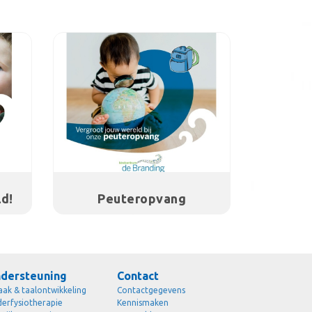
d!
Peuteropvang
dersteuning
Contact
aak & taalontwikkeling
Contactgegevens
derfysiotherapie
Kennismaken