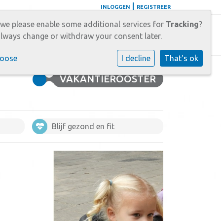
|
INLOGGEN
REGISTREER
 we please enable some additional services for
Tracking
?
tact
Carrièrekansen
lways change or withdraw your consent later.
hoose
I decline
That's ok
VAKANTIEROOSTER
Blijf gezond en fit